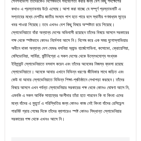
পেনশনভোগী তাঁদেরকেও বিশেষভাবে সহযোগিতা করার জন্য বেশ কিছু পদক্ষেপের
কথাও এ প্রস্তাবনায় উঠে এসেছে। আশা করা যাচ্ছে যে সম্পূর্ণ প্রস্তাবনাটি এ
সপ্তাহের মধ্যে দেশটির জাতীয় সংসদে পাশ হতে পারে বলে স্থানীয় গণমাধ্যম সূত্রে
খবর পাওয়া গিয়েছে। তবে এখনও বেশ কিছু বিষয়ে অস্পষ্টতা রয়ে গিয়েছে।
স্লোভেনিয়াতে যাঁরা অন্যান্য দেশের অভিবাসী রয়েছেন তাঁদের বিষয়ে আসলে সরকারের
পক্ষ থেকে স্পষ্টভাবে কোনও নির্দেশনা আসে নি। বিশেষ করে এক সময় যুগোস্লাভিয়ার
অধীনে থাকা অন্যান্য দেশ যেমনঃ বসনিয়া অ্যান্ড হার্জেগোভিনা, কসোভো, ক্রোয়েশিয়া,
মেসিডোনিয়া, সার্বিয়া, মন্টিনিগ্রো এ সকল দেশের থেকে উল্লেখযোগ্য সংখ্যক
ইমিগ্র্যান্ট স্লোভেনিয়াতে বসবাস করেন এবং তাঁদের অনেকের নিজস্ব ব্যবসা রয়েছে
স্লোভেনিয়াতে। অনেকে আবার এখানে বিভিন্ন ধরণের জীবিকার সাথে জড়িত এবং
কেউ বা আবার স্লোভেনিয়াতে বিভিন্ন শিক্ষা-প্ৰতিষ্ঠানে লেখাপড়া করছেন। তাঁদের
বিষয়ে আসলে এখন পর্যন্ত স্লোভেনিয়ার সরকারের পক্ষ থেকে কোনও ঘোষণা আসে নি,
এমনকি এ সকল আর্থিক সাহায্যের অংশীদার তাঁরা হতে পারবেন কি না কিংবা এদের
মধ্যে যাঁদের এ মুহূর্তে এ পরিস্থিতির জন্য কোনও কাজ নেই কিংবা যাঁদের রেসিডেন্স
পারমিট প্রায় শেষের দিকে তাঁদের ব্যাপারেও স্পষ্ট কোনও সিদ্ধান্ত স্লোভেনিয়ার
সরকারের পক্ষ থেকে এখনও আসে নি।