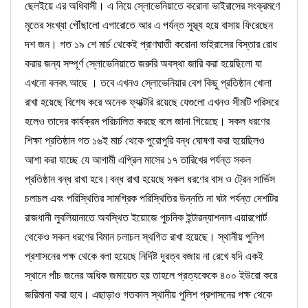
ছেলইয়ে এর অধিবাসী। এ নিয়ে স্লোভেনিয়াতে করোনা ভাইরাসের সংক্রমণে
মৃতের সংখ্যা পৌঁছালো এগারোতে আর এ পর্যন্ত সুস্থ্য হয়ে বাসায় ফিরেছেন
দশ জন। গত ১৯ শে মার্চ থেকেই প্রাণঘাতী করোনা ভাইরাসের বিস্তার রোধ
করার জন্য সম্পূর্ণ স্লোভেনিয়াতে জরুরি অবস্থা জারি করা হয়েছিলো যা
এখনো বলবৎ আছে । তবে এখনও স্লোভেনিয়ার বেশ কিছু প্রতিষ্ঠান খোলা
রাখা হয়েছে বিশেষ করে অনেক ফ্যাক্টরি রয়েছে যেগুলো এখনও সীমটি পরিসরে
হলেও তাদের কার্যক্রম পরিচালিত করছে বলে জানা গিয়েছে। সকল ধরণের
শিক্ষা প্রতিষ্ঠান গত ১৬ই মার্চ থেকে পুরোপুরি বন্ধ ঘোষণা করা হয়েছিলও
আশা করা যাচ্ছে যে আগামী এপ্রিল মাসের ১৭ তারিখের পর্যন্ত সকল
প্রতিষ্ঠান বন্ধ রাখা হবে।বন্ধ রাখা হয়েছে সকল ধরণের বাস ও ট্রেন সার্ভিস
চলাচল এবং পরিস্থিতির সামগ্রিক পরিস্থিতির উন্নতি না ঘটা পর্যন্ত দেশটির
রাজধানী লুবলিয়ানাতে অবস্থিত ইয়োজে পুচনিক ইন্টারন্যাশনাল এয়ারপোর্ট
থেকেও সকল ধরণের বিমান চলাচল স্থগিত রাখা হয়েছে। স্থানীয় পুলিশ
প্রশাসনের পক্ষ থেকে বলা হয়েছে নির্দিষ্ট দূরত্ব বজায় না রেখে যদি একই
স্থানে পাঁচ জনের অধিক জমায়েত হয় তাহলে প্রত্যকেকে ৪০০ ইউরো করে
জরিমানা করা হবে। এছাড়াও গতকাল স্থানীয় পুলিশ প্রশাসনের পক্ষ থেকে