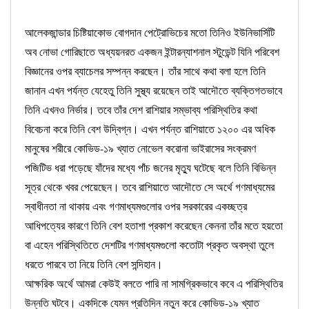
আলেকজান্ডার চিষ্টিয়াকোভ বোগদান পেট্রোভিচের মতো তিনিও ইউনিভার্সিটি
অব নোভা গোরিছাতে অধ্যয়নরত একজন ইন্টারন্যাশনাল স্টুডেন্ট যিনি পরিবেশ
বিজ্ঞানের ওপর ব্যাচেলর সম্পন্ন করছেন। তাঁর সাথে কথা বলা হলে তিনি
জানান এখন পর্যন্ত যেহেতু তিনি সুস্থ্য রয়েছেন তাই আদৌতে ব্যক্তিগতভাবে
তিনি এখনও নির্ভার। তবে তাঁর দেশ রাশিয়ার সম্ভাব্য পরিস্থিতির কথা
বিবেচনা করে তিনি বেশ উদ্বিগ্ন। এখন পর্যন্ত রাশিয়াতে ১২০০ এর অধিক
মানুষের শরীরে কোভিড-১৯ খ্যাত নোভেল করোনা ভাইরাসের সংক্রমণ
পজিটিভ ধরা পড়েছে যাঁদের মধ্যে পাঁচ জনের মৃত্যু ঘটেছে বলে তিনি বিভিন্ন
সূত্র থেকে খবর পেয়েছেন। তবে রাশিয়াতে আদৌতে সে অর্থে গণমাধ্যমের
স্বাধীনতা না থাকায় এবং গণমাধ্যমগুলোর ওপর সরকারের একচ্ছত্র
আধিপত্যের কারণে তিনি বেশ হতাশা প্রকাশ করেছেন কেননা তাঁর মতে হয়তো
বা এহেন পরিস্থিতিতে দেশটির গণমাধ্যমগুলো কতোটা প্রকৃত অবস্থা তুলে
ধরতে পারবে তা নিয়ে তিনি বেশ সন্দিহান।
আক্ষরিক অর্থে আমরা কেউই বলতে পারি না সামগ্রিকভাবে কবে এ পরিস্থিতির
উন্নতি ঘটবে। একদিকে যেমন প্রতিদিন নতুন করে কোভিড-১৯ খ্যাত