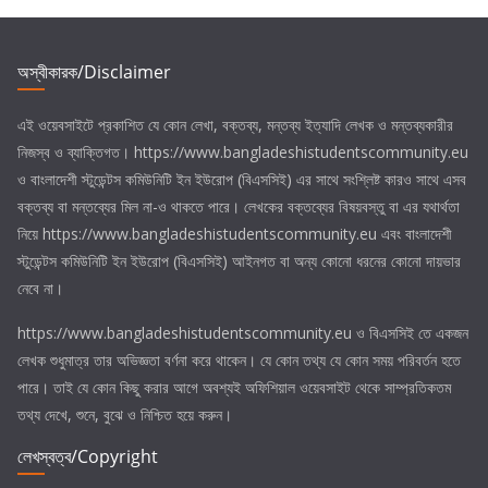
t
i
c
e
অস্বীকারক/Disclaimer
এই ওয়েবসাইটে প্রকাশিত যে কোন লেখা, বক্তব্য, মন্তব্য ইত্যাদি লেখক ও মন্তব্যকারীর
নিজস্ব ও ব্যাক্তিগত। https://www.bangladeshistudentscommunity.eu
ও
বাংলাদেশী স্টুডেন্টস কমিউনিটি ইন ইউরোপ (বিএসসিই)
এর সাথে সংশ্লিষ্ট কারও সাথে এসব
বক্তব্য বা মন্তব্যের মিল না-ও থাকতে পারে। লেখকের বক্তব্যের বিষয়বস্তু বা এর যথার্থতা
নিয়ে https://www.bangladeshistudentscommunity.eu এবং
বাংলাদেশী
স্টুডেন্টস কমিউনিটি ইন ইউরোপ (বিএসসিই)
আইনগত বা অন্য কোনো ধরনের কোনো দায়ভার
নেবে না।
https://www.bangladeshistudentscommunity.eu ও
বিএসসিই
তে একজন
লেখক শুধুমাত্র তার অভিজ্ঞতা বর্ণনা করে থাকেন। যে কোন তথ্য যে কোন সময় পরিবর্তন হতে
পারে। তাই যে কোন কিছু করার আগে অবশ্যই অফিশিয়াল ওয়েবসাইট থেকে সাম্প্রতিকতম
তথ্য দেখে, শুনে, বুঝে ও নিশ্চিত হয়ে করুন।
লেখস্বত্ব/Copyright