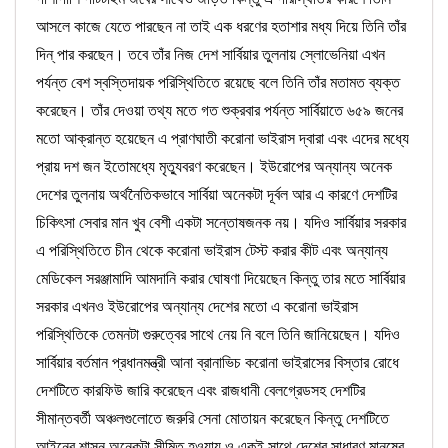
আসলে কাজে যেতে পারছেন না তাই এক ধরণের হতাশার মধ্য দিয়ে তিনি তাঁর
দিন্ পার করছেন। তবে তাঁর নিজ দেশ সার্বিয়ার তুলনায় স্লোভেনিয়া এখন
পর্যন্ত বেশ স্বস্তিদায়ক পরিস্থিতিতে রয়েছে বলে তিনি তাঁর মতামত ব্যক্ত
করেছেন। তাঁর দেওয়া তথ্য মতে গত শুক্রবার পর্যন্ত সার্বিয়াতে ৬৫৯ জনের
মতো আক্রান্ত হয়েছেন এ প্রাণঘাতী করোনা ভাইরাস দ্বারা এবং এদের মধ্যে
প্রায় দশ জন ইতোমধ্যে মৃত্যুবরণ করেছেন। ইউরোপের অন্যান্য অনেক
দেশের তুলনায় অর্থনৈতিকভাবে সার্বিয়া অনেকটা দূর্বল আর এ কারণে দেশটির
চিকিৎসা সেবার মান খুব বেশী একটা সন্তোষজনক নয়। যদিও সার্বিয়ার সরকার
এ পরিস্থিতিতে চীন থেকে করোনা ভাইরাস টেস্ট করার কীট এবং অন্যান্য
মেডিকেল সরঞ্জামাদি আমদানি করার ঘোষণা দিয়েছেন কিন্তু তার মতে সার্বিয়ার
সরকার এখনও ইউরোপের অন্যান্য দেশের মতো এ করোনা ভাইরাস
পরিস্থিতিকে তেমনটা গুরুত্বের সাথে নেয় নি বলে তিনি জানিয়েছেন। যদিও
সার্বিয়ার বর্তমান প্রধানমন্ত্রী আনা ব্রানাভিচ করোনা ভাইরাসের বিস্তার রোধে
দেশটিতে কারফিউ জারি করেছেন এবং রাজধানী বেলগ্রেডসহ দেশটির
সীমান্তবর্তী অঞ্চলগুলোতে জরুরি সেনা মোতায়ন করেছেন কিন্তু দেশটিতে
আইনের শাসন অনেকটা সীমিত হওয়ায় ও একই সাথে দেশের সাধারণ মানুষের