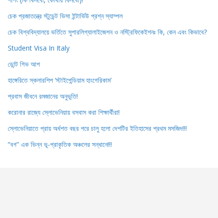
চেক প্রজাতন্ত্রে স্টুডেন্ট ভিসা ইন্টার্ভিউ প্রশ্ন স্যাম্পল
চেক বিশ্ববিদ্যালয়ে ভর্তিতে সুপারলিগ্যালাইজেশন ও নস্ট্রিফিকেইশনঃ কি, কেন এবং কিভাবে?
Student Visa In Italy
ডোন্ট গিভ আপ
হাঙ্গেরিতে স্কলারশিপ ‘স্টাইপেন্ডিয়াম হাংগেরিকাম’
প্রবাস জীবনে রমজানের অনুভূতি!
করোনার রাজ্যে স্লোভেনিয়ায় বসবাস করা শিক্ষার্থীরা!
স্লোভেনিয়াতে প্রায় অর্ধশত বছর পরে চালু হলো দেশটির ইতিহাসের প্রথম মসজিদ!!!
“বগ” এক ভিন্ন ভূ-প্রাকৃতিক অঞ্চলের সন্ধানে!!!