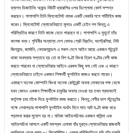
ফ্যাশন ডিজাইনিং অ্যান্ড বিউটি থ্যারাপির ওপর ডিপ্লোমা কোর্স সম্পন্ন
করছেন। পাশাপাশি তিনি ম্লিনোটেস্ট নামক একটি বেকারি শপে পার্টটাইম কাজ
করেন। ম্লিনোটেস্ট স্লোভেনিয়াতে মূলতঃ একটি চেইন শপ কিন্তু এ
পরিস্থিতির কারণে তিনি কাজে যেতে পারছেন না। পাশাপাশি এ মুহূর্তে তাঁর
কলেজ বন্ধ। পৃথিবীর অন্যান্য দেশ যেমনঃ গ্রেট ব্রিটেন, অস্ট্রেলিয়া, নিউ
জিল্যান্ড, জার্মানি, নেদারল্যান্ডস এ সকল দেশে আইন আছে একজন স্টুডেন্ট
থাকা অবস্থায় সপ্তাহে হয় তো বা বিশ ঘণ্টা কিংবা ত্রিশ ঘণ্টার বেশী কাজ
করতে পারবেন না স্লোভেনিয়ার আইনে এরকম কিছু বলা নেই এবং এ কারণে
স্লোভেনিয়াতে চাইলে একজন শিক্ষার্থী ফুলটাইম কাজও করতে পারেন।
একারণে অনেক কোম্পানি কিংবা অনেক রেস্টুরেন্ট অথবা দোকানের পক্ষ থেকে
যখন কোনও একজন শিক্ষার্থীকে চাকুরির অফার দেওয়া হয় তখন স্বভাবতই
কর্তৃপক্ষ চায় তাঁকে দিয়ে ফুলটাইম কাজ করাতে। কিন্তু বেশীর ভাগ স্টুডেন্টের
পক্ষে লেখাপড়ার পাশাপাশি ফুলটাইম অর্থাৎ দিনে সাত আট ঘণ্টা কাজ করে
পড়াশুনা করার সুযোগ হয় না। মনিকা আইডসচিনার একজন বাসিন্দা এবং
আইডসচিনা আসলে একটি মফস্বল এলাকা যাঁর দূরত্ব স্লোভেনিয়ার রাজধানী
লুবলিয়ানা থেকে প্রায় ৮২ কিলোমিটার। এরকম পরিস্থিতিতে যদি তাঁর চাকুরি