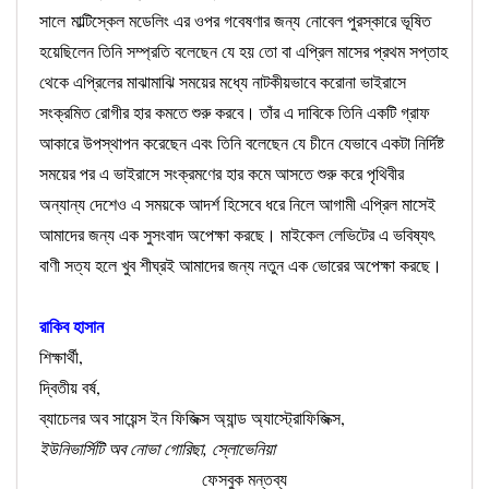
সালে
মাল্টিস্কেল মডেলিং এর ওপর গবেষণার জন্য নোবেল পুরস্কারে ভূষিত
হয়েছিলেন তিনি সম্প্রতি বলেছেন যে হয় তো বা এপ্রিল মাসের প্রথম সপ্তাহ
থেকে এপ্রিলের মাঝামাঝি সময়ের মধ্যে নাটকীয়ভাবে করোনা ভাইরাসে
সংক্রমিত রোগীর হার কমতে শুরু করবে। তাঁর এ দাবিকে তিনি একটি গ্রাফ
আকারে উপস্থাপন করেছেন এবং তিনি বলেছেন যে চীনে যেভাবে একটা নির্দিষ্ট
সময়ের পর এ ভাইরাসে সংক্রমণের হার কমে আসতে শুরু করে পৃথিবীর
অন্যান্য দেশেও এ সময়কে আদর্শ হিসেবে ধরে নিলে আগামী এপ্রিল মাসেই
আমাদের জন্য এক সুসংবাদ অপেক্ষা করছে। মাইকেল লেভিটের এ ভবিষ্যৎ
বাণী সত্য হলে খুব শীঘ্রই আমাদের জন্য নতুন এক ভোরের অপেক্ষা করছে।
রাকিব হাসান
শিক্ষার্থী,
দ্বিতীয় বর্ষ,
ব্যাচেলর অব সায়েন্স ইন ফিজিক্স অ্যান্ড অ্যাস্ট্রোফিজিক্স,
ইউনিভার্সিটি অব নোভা গোরিছা,
স্লোভেনিয়া
ফেসবুক মন্তব্য