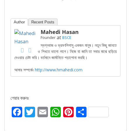
Author
Recent Posts
Mahedi Hasan
at
Founder
BSCE
স্বপ্নবাজ ও ভ্রমণপিপাসু একজন মানুষ। নতুন কিছু জানতে
ও শিখতে ভালো লাগে। নিজে যা জানি তা সবার মাঝে ছড়িয়ে
দেওয়ার চেষ্টা করি। বর্তমানে জার্মানিতে পড়াশোনা করছি।
আমার সম্পর্কেঃ
http://www.hmahedi.com
শেয়ার করুনঃ
F
T
E
W
P
S
a
w
m
h
i
h