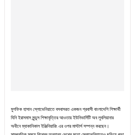
মুশফিক হাসান স্লোভেনিয়াতে বসবাসরত একজন প্রবাসী বাংলাদেশি শিক্ষার্থী
যিনি ইরাসমাস মুন্ডুস শিক্ষাবৃত্তির আওতায় ইউনিভার্সিটি অব লুবলিয়ানার
অধীনে ম্যাকানিকাল ইঞ্জিনিয়ারিং এর ওপর মাস্টার্স সম্পন্ন করছেন।
সাম্প্রতিক সময়ে বিশ্বের অন্যান্য দেশের মতো স্লোভেনিয়াতেও ছড়িয়ে পড়া