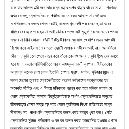
চলে যায় তাহলে এটি হবে তাঁর জন্য মড়ার ওপর খাঁড়ার ঘাঁয়ের মতো। প্রথমত
এখন যেহেতু স্লোভেনিয়াতে পর্যটকদের সে রকম আনাগোনা নেই এবং
সামগ্রিকভাবে বলতে গেলে কেউই আসলে খুব বেশী প্রয়োজন ছাড়া ঘরের
বাহিরে বের হতে পারছেন না তাই মনিকার পক্ষে এই মুহূর্তে কোনও খদ্দের পাওয়া
সম্ভব না যিনি কোনও বিউটি ট্রিটমেন্ট কিংবা ম্যাসাজ থেরাপির জন্য আগ্রহী
বিশেষ করে আইডসচিনার মতো ছোটো এলাকায় এটা সম্ভবই না। অন্যদিকে
তাঁর এ চাকুরি চলে গেলে নতুন করে তাঁকে কোনও অন্য চাকুরি খুঁজে বের করতে
হবে যা এ ধরণের পরিস্থিতিতে প্রায় অসম্ভব একটি ব্যাপার। ইউরোপের
অন্যান্য অনেক দেশ যেমন ইতালি, স্পেন, ফ্রান্স, জার্মান, সুইজারল্যান্ড এ
সকল দেশের তুলনায় স্লোভেনিয়াতে করোনা ভাইরাসের সংক্রমণের হার
অনেকটা সীমিত এবং এ বিষয়ে মনিকাকে প্রশ্ন করা হলে মনিকা জানান যে
গোটা স্লোভেনিয়া আসলে ডিসেন্ট্রালাইজড অর্থাৎ স্লোভেনিয়াতে মানুষের
জীবনযাত্রা কেবল মাত্র বড় শহর যেমন লুবলিয়ানা কিংবা মারিবোরের মধ্যে
সীমাবদ্ধ নয়; পাশাপাশি স্লোভেনিয়ার জনসংখ্যার ঘনত্ব খুবই কম। গোটা
স্লোভেনিয়া সুউচ্চ পর্বতমালা ও ঘন বন-জঙ্গল দ্বারা আচ্ছাদিত হওয়ায় এখানে
জনবসতি অত্যন্ত বিক্ষিপ্ত যার প্রভাবে স্লোভেনিয়াতে সে রকম হারে এখন