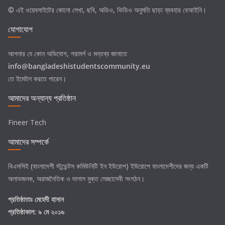
© এই ওয়েবসাইটের কোনো লেখা, ছবি, অডিও, ভিডিও অনুমতি ছাড়া ব্যবহার বেআইনি।
যোগাযোগ
আপনার যে কোন অভিযোগ, পরামর্শ ও মন্তব্য জানাতে
info@bangladeshistudentscommunity.eu
তে ইমেইল করতে পারেন।
আমাদের অন্যান্য প্রতিষ্ঠান
Fineer Tech
আমাদের সম্পর্কে
বিএসসিই (বাংলাদেশী স্টুডেন্টস কমিউনিটি ইন ইউরোপ) ইউরোপে বাংলাদেশীদের জন্য একটি
অলাভজনক, অরাজনৈতিক ও দালাল মুক্ত সেচ্ছাসেবী সংগঠন।
প্রতিষ্ঠাতাঃ
মেহেদী হাসান
প্রতিষ্ঠাকাল: ৯ মে ২০১৬