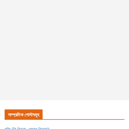
সাম্প্রতিক পোস্টসমূহ
শপিং (কি কিনবো, কোথায় কিনবো)!