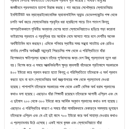
প্রভাব দেশটির অর্থনীতিতে নেতিবাচক প্রভাব সৃষ্টি করেছে। সাধারণ মানুষের
জনজীবনে প্রবলভাবে হতাশা বিরাজ করছে। গত বছরের সেপ্টেম্বরে স্লোভেনিয়ার
ইনস্টিটিউট অব ম্যাক্রোইকোনোমিক অ্যানালাইসিস অ্যান্ড ডেভেলপমেন্টের পক্ষ থেকে
চলতি অর্থ বছরে স্লোভেনিয়ার প্রবৃদ্ধি ধরা হয়েছিলো সাড়ে তিন শতাংশ কিন্তু
সাম্প্রতিককালে পৃথিবীর অন্যান্য দেশের মতো স্লোভেনিয়াতেও ছড়িয়ে পড়া করোনা
ভাইরাসের প্রভাবে এ প্রবৃদ্ধির হার অর্ধেকে নেমে আসতে পারে বলে দেশটির অনেক
অর্থনীতিবিদ মনে করছেন। এদিকে শনিবার স্থানীয় সময় সন্ধ্যা সাতটায় এক রেডিও
বার্তায় দেশটির অর্থমন্ত্রী আন্দ্রেই শিরচেলির পক্ষ থেকে এ পরিস্থিতিতে যাঁরা
বিশেষভাবে ক্ষতিগ্রস্থ হচ্ছেন তাঁদের পূর্ণবাসনের জন্য বেশ কিছু প্রস্তাবনা তুলে ধরা
হয়। বিশেষ করে এ সময়ে আত্মনির্ভরশীল ক্ষুদ্র ব্যবসায়ী যাঁদেরকে প্রতিমাসে সরকারকে
৪০০ ইউরো করে প্রদান করতে হতো কিন্তু এ পরিস্থিতিতে তাঁদেরকে এ অর্থ প্রদান
করতে হবে না বলে স্লোভেনিয়ার অর্থ মন্ত্রণালয়ের পক্ষ থেকে প্রস্তাবনা দেওয়া
হয়েছে। পাশাপাশি তাঁদেরকে সরকারের পক্ষ থেকে একটি বেসিক অর্থ বরাদ্দ প্রদানের
কথাও বলা হয়েছে। এছাড়াও যাঁরা শিক্ষার্থী রয়েছেন তাঁদেরকে আগামী এপ্রিল এবং মে
এ দুইমাস ২০০ থেকে ৩০০ ইউরো করে আর্থিক অনুদান প্রদানের কথাও বলা হয়েছে।
এছাড়াও এ পরিস্থিতির কারণে এ সময়ে যাঁরা সাময়িকভাবে বেকারত্ব সমস্যায় ভুগছেন
তাঁদেরকে এপ্রিল এবং মে এই দুই মাসে ৭০০ ইউরো করে অর্থ সাহায্য দেওয়ার কথাও
এ প্রস্তাবনায় উঠে এসেছে। একই সাথে কৃষক এবং স্লোভেনিয়াতে যাঁরা