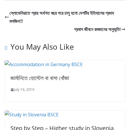
c
i
a
a
n
a
e
t
i
t
t
r
স্লোভেনিয়াতে প্রায় অর্ধশত বছর পরে চালু হলো দেশটির ইতিহাসের প্রথম
মসজিদ!!!
b
t
l
s
e
e
প্রবাস জীবনে রমজানের অনুভূতি!
o
e
A
r
o
r
p
e
You May Also Like
k
p
s
t
জার্মানিতে হোস্টেল বা বাসা খোঁজা
July 16, 2019
Step by Step – Higher study in Slovenia