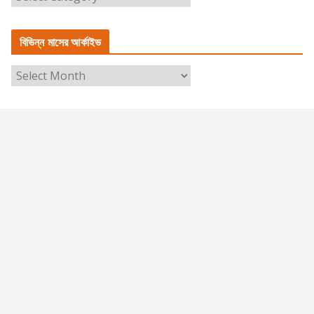
ভি
ন্ন
বিভিন্ন মাসের আর্কাইভ
বি
ষ
বি
য়ে
ভি
র
ন্ন
তা
মা
লি
সে
কা
র
আ
র্কা
ই
ভ