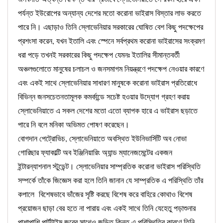
পর্যন্ত ইউরোপের অন্যান্য দেশের মতো করোনা ভাইরাস বিস্তার লাভ করতে
পারে নি। এছাড়াও তিনি স্লোভেনিয়ার সরকারের ঘোষিত বেশ কিছু পদক্ষেপের
প্রশংসা করেন, যখন ইতালি এবং স্পেনে সর্বপ্রথম করোনা ভাইরাসের সংক্রমণ
ধরা পড়ে তখনই সরকারের কিছু পদক্ষেপ যেমনঃ ইতালির সীমান্তবর্তী
অঞ্চলগুলোতে মানুষের চলাচল ও জনসমাগম নিয়ন্ত্রণে পদক্ষেপ নেওয়ার কারণে
এবং একই সাথে স্লোভেনিয়ার সাধারণ মানুষকে করোনা ভাইরাস প্রতিরোধে
বিভিন্ন জনসচেতনতামূলক কমর্কান্ডে সচেষ্ট হওয়ার উদ্যোগ গ্রহণ করায়
স্লোভেনিয়াতে এ সকল দেশের মতো এতো ব্যাপক হারে এ ভাইরাস ছড়াতে
পারে নি বলে মনিকা অভিমত পোষণ করেছেন।
বোগদান পেট্রোভিচ, স্লোভেনিয়াতে অবস্থিত ইউনিভার্সিটি অব নোভা
গোরিছার ফ্যাকাল্টি অব ইঞ্জিনিয়ারিং অ্যান্ড ম্যানেজমেন্টের একজন
ইন্টারন্যাশনাল স্টুডেন্ট। স্লোভেনিয়ার সাম্প্রতিক করোনা ভাইরাস পরিস্থিতি
সম্পর্কে তাঁকে জিজ্ঞেস করা হলে তিনি জানান যে সাম্প্রতিক এ পরিস্থিতি তাঁর
কপালে বিশেষভাবে ভাঁজের সৃষ্টি করছে বিশেষ করে বাহিরে কোথাও বিশেষ
প্রয়োজন ছাড়া বের হতে না পারায় এবং একই সাথে তিনি যেহেতু পড়াশুনার
পাশাপাশি পার্টটাইম জবের সাথেও জড়িত কিন্তু এ পরিস্থিতির কারণে তিনি