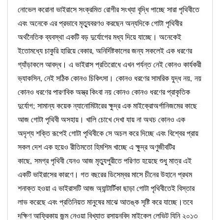
নোভেল করোনা ভাইরাসে সংক্রমিত রোগীর সংখ্যা বৃদ্ধি পাচ্ছে সারা পৃথিবীতে
এবং অনেকে এর প্রভাবে মৃত্যুবরণও করছেন অন্যদিকে গোটা পৃথিবীর
অর্থনৈতিক ব্যবস্থা একটি বড় দুর্যোগের মধ্য দিয়ে যাচ্ছে। অনেকেই
ইতোমধ্যে চাকুরি হারিয়ে বেকার, অনির্দিষ্টকালের জন্য সকলেই এক ধরণের
গ্যাঁড়াকলে আবদ্ধ। এ ভাইরাস প্রতিরোধে এখন পর্যন্ত নেই কোনও কার্যকরী
ভ্যাকসিন, নেই সঠিক কোনও চিকিৎসা।
কোনও ধরণের সামরিক যুদ্ধ নয়
,
নয়
কোনও ধরণের পারণবিক অস্ত্র কিংবা নয় কোনও কোনও ধরণের প্রাকৃতিক
দুর্যোগ
;
সামান্য কয়েক ন্যানোমিটারের ক্ষুদ্র এক মাইক্রোঅর্গানিজমের কাছে
আজ গোটা পৃথিবী অসহায়। খালি চোখে দেখা যায় না অথচ কোনও এক
অদৃশ্য শক্তি রূপেই গোটা পৃথিবীকে সে অচল করে দিচ্ছে এবং বিশ্বের প্রায়
সকল দেশ এক হয়েও রীতিমতো হিমশিম খাচ্ছে এ ক্ষুদ্র অণুজীবটির
কাছে
,
সমগ্র পৃথিবী যেনও আজ মৃত্যুপুরীতে পরিণত হয়েছে শুধু মাত্র এই
একটি ভাইরাসের কারণে। গত বছরের ডিসেম্বর মাসে চীনের উহানে প্রথম
শনাক্ত হওয়া এ ভাইরাসটি আজ অ্যান্টার্টিকা ছাড়া গোটা পৃথিবীতেই বিস্তার
লাভ করেছে এবং প্রতিনিয়ত মানুষের মাঝে আতঙ্ক সৃষ্টি করে যাচ্ছে।তবে
দক্ষিণ আফ্রিকায় জন্ম নেওয়া বিখ্যাত রসায়নবিদ মাইকেল লেভিট যিনি ২০১৩