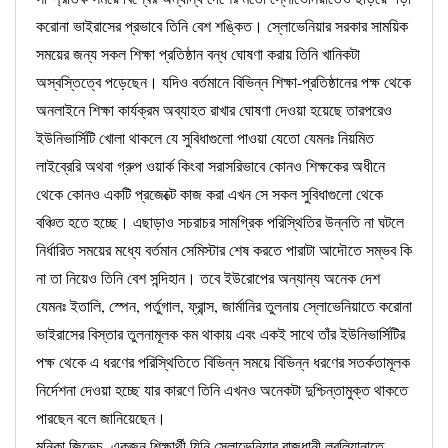
করোনা ভাইরাসের প্রভাবে তিনি বেশ শঙ্কিত। স্লোভেনিয়ার সরকার সাময়িক
সময়ের জন্য সকল শিক্ষা প্রতিষ্ঠান বন্ধ ঘোষণা করায় তিনি খানিকটা
অস্বস্তিত্বে পড়েছেন। যদিও বর্তমানে বিভিন্ন শিক্ষা-প্রতিষ্ঠানের পক্ষ থেকে
অনলাইনে শিক্ষা কার্যক্রম অব্যাহত রাখার ঘোষণা দেওয়া হয়েছে তারপরেও
ইউনিভার্সিটি খোলা থাকলে যে সুবিধাগুলো পাওয়া যেতো যেমনঃ নিয়মিত
লাইব্রেরি অথবা গ্রুপ ওয়ার্ক কিংবা সরাসরিভাবে কোনও শিক্ষকের অধীনে
থেকে কোনও একটি প্রজেক্টে কাজ করা এখন সে সকল সুবিধাগুলো থেকে
বঞ্চিত হতে হচ্ছে। এছাড়াও সচরাচর সামগ্রিক পরিস্থিতির উন্নতি না ঘটলে
নির্ধারিত সময়ের মধ্যে বর্তমান সেমিস্টার শেষ করতে পারাটা আদৌতে সম্ভব কি
না তা নিয়েও তিনি বেশ সন্দিহান। তবে ইউরোপের অন্যান্য অনেক দেশ
যেমনঃ ইতালি, স্পেন, পর্তুগাল, ফ্রান্স, জার্মানির তুলনায় স্লোভেনিয়াতে করোনা
ভাইরাসের বিস্তার তুলনামূলক কম থাকায় এবং একই সাথে তাঁর ইউনিভার্সিটির
পক্ষ থেকে এ ধরণের পরিস্থিতিতে বিভিন্ন সময়ে বিভিন্ন ধরণের সতর্কতামূলক
নির্দেশনা দেওয়া হচ্ছে যার কারণে তিনি এখনও অনেকটা দুশ্চিন্তামুক্ত থাকতে
পারছেন বলে জানিয়েছেন।
মনিকা জিভেচ, একজন শিক্ষার্থী যিনি স্লোভেনিয়ার রাজধানী লুবলিয়ানাতে