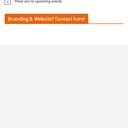
There are no upcoming events.
N
o
t
i
Branding & Website? Contact here!
c
e