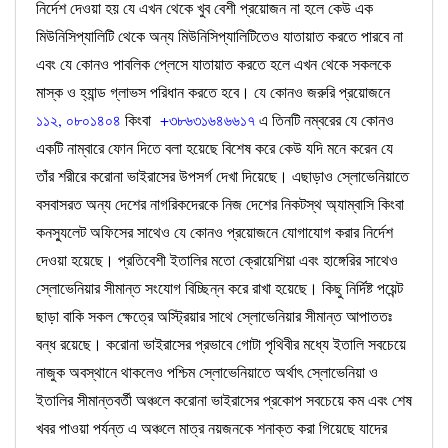
নির্দেশ দেওয়া হয় যে এখন থেকে খুব বেশী প্রয়োজন না হলে কেউ এক
মিউনিসিপ্যালিটি থেকে অন্য মিউনিসিপ্যালিটিতেও যাতায়াত করতে পারবে না
এবং যে কোনও পাবলিক প্লেসে যাতায়াত করতে হলে এখন থেকে সকলকে
মাস্ক ও হ্যান্ড গ্লাভস পরিধান করতে হবে। যে কোনও জরুরি প্রয়োজনে
১১২, ০৮০১৪০৪
কিংবা
+৩৮৬৩১৬৪৬৬১৭
এ তিনটি নম্বরের যে কোনও
একটি নাম্বারে ফোন দিতে বলা হয়েছে বিশেষ করে কেউ যদি মনে করেন যে
তাঁর শরীরে করোনা ভাইরাসের উপসর্গ দেখা দিয়েছে। এছাড়াও স্লোভেনিয়াতে
বসবাসরত অন্য দেশের নাগরিকদেরকে নিজ দেশের নিকটস্থ অ্যাম্বাসি কিংবা
কনস্যুলেট অফিসের সাথেও যে কোনও প্রয়োজনে যোগাযোগ করার নির্দেশ
দেওয়া হয়েছে। প্রতিবেশী ইতালির মতো ক্রোয়েশিয়া এবং হাঙ্গেরির সাথেও
স্লোভেনিয়ার সীমান্ত সংযোগ বিচ্ছিন্ন করে রাখা হয়েছে। কিছু নির্দিষ্ট পয়েন্ট
ছাড়া বাকি সকল ক্ষেত্রে অস্ট্রিয়ার সাথে স্লোভেনিয়ার সীমান্ত আপাততঃ
বন্ধ রয়েছে। করোনা ভাইরাসের প্রভাবে গোটা পৃথিবীর মধ্যে ইতালি সবচেয়ে
নাজুক অবস্থানে থাকলেও পশ্চিম স্লোভেনিয়াতে অর্থাৎ স্লোভেনিয়া ও
ইতালির সীমান্তবর্তী অঞ্চলে করোনা ভাইরাসের প্রকোপ সবচেয়ে কম এবং শেষ
খবর পাওয়া পর্যন্ত এ অঞ্চলে মাত্র নয়জনকে শনাক্ত করা গিয়েছে যাদের