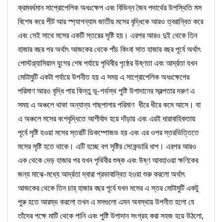
ক্রমবর্ধমান সাপ্রোপেলিক অধঃক্ষেপ এবং বিভিন্ন জৈব পদার্থের উপস্থিতি মস
বিশেষ করে পীট আর স্প্যাগন্যাম জাতীয় মসের বৃদ্ধিকে আরও ত্বরান্বিত করে
এবং সেই সাথে মসের একটি স্তরের সৃষ্টি হয়। এরপর আরও দুই থেকে তিন
হাজার বছর পর অর্থাৎ আজকের থেকে পাঁচ কিংবা সাত হাজার বছর পূর্বে অর্থাৎ
পোস্টগ্ল্যাসিয়াল যুগের শেষ পর্যায়ে পৃথিবীর পৃষ্ঠের উষ্ণতা এবং আর্দ্রতা যখন
মোটামুটি একটা পর্যায়ে উপনীত হয় এ সময় এ সাপ্রোপেলিক অধঃক্ষেপের
পরিমাণ আরও বৃদ্ধি পায় কিন্তু ভূ-গর্ভস্থ পুষ্টি উপাদানের স্বল্পতার দরুণ এ
সময় এ অঞ্চলে থাকা অন্যান্য গাছপালার পরিমাণ ধীরে ধীরে কমে আসে। যা
এ অঞ্চলে মসের বংশবৃদ্ধিতে আশীর্বাদ হয়ে দাঁড়ায় এবং এরই ধারাবাহিকতায়
পূর্বে সৃষ্টি হওয়া মসের স্তরটি ডিকম্পোজড হয় এবং এর ওপর স্তরভিত্তিতে
মসের সৃষ্টি হতে থাকে। এটি হচ্ছে বগ সৃষ্টির সেকেন্ডারি ধাপ। এরপর আরও
এক থেকে দেড় হাজার পর যখন পৃথিবীর শুষ্ক এবং উষ্ণ আবহাওয়া ক্ষণিকের
জন্য মাঝে-মধ্যে আর্দ্রতা দ্বারা প্রভাবান্বিত হওয়া শুরু করলো অর্থাৎ
আজকের থেকে তিন চার্ হাজার বছর পূর্বে যখন মসের এ স্তর মোটামুটি একটু
পুরু হতে আরম্ভ করলো তখন এ মসগুলো এমন অবস্থায় উপনীত হলো যে
তাঁদের পক্ষে মাটি থেকে পানি এবং পুষ্টি উপাদান সংগ্রহ করা সহজ হয়ে উঠলো,