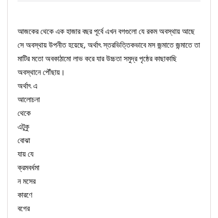
আজকের থেকে এক হাজার বছর পূর্বে এখন বগগুলো যে রকম অবস্থায় আছে
সে অবস্থায় উপনীত হয়েছে, অর্থাৎ স্তরভিত্তিকভাবে মস জন্মাতে জন্মাতে তা
মাটির মতো অবকাঠামো লাভ করে যার উচ্চতা সমুদ্র পৃষ্ঠের কাছাকাছি
অবস্থানে পৌঁছায়।
অর্থাৎ এ
আলোচনা
থেকে
এটুকু
বোঝা
যায় যে
ক্রমবর্ধমা
ন মসের
কারণে
বগের