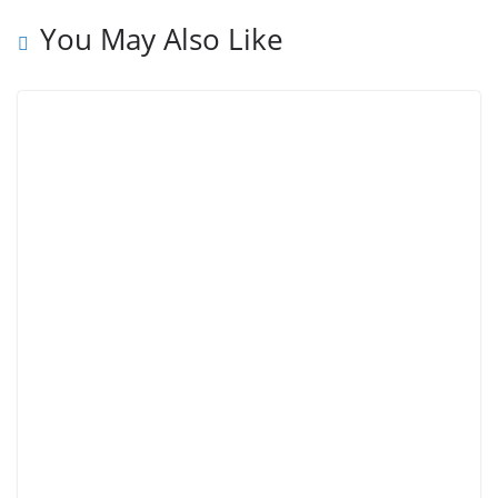
o
r
p
e
You May Also Like
k
p
s
t