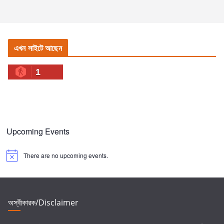
এখন সাইটে আছেন
1
Upcoming Events
There are no upcoming events.
N
o
t
i
c
e
অস্বীকারক/Disclaimer