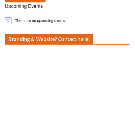
Upcoming Events
There are no upcoming events.
N
o
t
i
Branding & Website? Contact here!
c
e