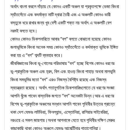
অর্থাৎ বাংলা করলে দাঁড়ায় যে কোনও একটি অঞ্চল যা প্রকৃতপক্ষে ভেজা কিংবা
স্যাঁতসেঁতে এবং কদর্মাক্ত মাটি দ্বারা তৈরী এবং এ অঞ্চলটি কোনও ভারী
বস্তুকে ধরে রাখার জন্য খুব বেশী একটি শক্ত নয় অর্থাৎ এ অঞ্চলটি বেশ
নরমই বলতে হবে।
কোনও কোনও ডিকশনারিতে আবার “বগ” বলতে বোঝানো হয়েছে কোনও
জলাভূমিকে কিংবা অনেক সময় কোনও স্যাঁতসেঁতে ও কর্দমাক্ত ভূমিকে ইঙ্গিত
করা হয় এ “বগ” শব্দটি ব্যবহার করে।
জীববিজ্ঞানের কিংবা ভূ-গোলের পরিভাষায় “বগ” হচ্ছে বিশেষ কোনও ধরণের
ভূ-প্রাকৃতিক অঞ্চল এবং হ্রদ, বিল এবং হাওড় কিংবা পাহাড় অথবা মালভূমি
কিংবা সমভূমির মতো “বগ” এরও নিজস্ব বৈশিষ্ট্য রয়েছে এবং নিজস্ব
স্বতন্ত্রতা রয়েছে। অর্থাৎ গতানুগতিক ডিকশনারিগুলোতে যে ধরণের সংজ্ঞা
আপনি খুঁজে পাবেন বাস্তবিক জগতে “বগ” অনেকটা ভিন্ন।আর এ ধরণের
বিশেষ ভূ-প্রাকৃতিক অঞ্চলের সন্ধান আপনি পাবেন পৃথিবীর উত্তর প্রান্তে
থকা দেশ যেমনঃ লাটভিয়া, ফিনল্যান্ড, এস্তোনিয়া, রাশিয়ার সাইবেরিয়া,
নরওয়ে এ সকল জায়গায়।অথবা আপনাকে যেতে হবে পৃথিবীর দক্ষিণ মেরুর
কাছাকাছি থাকা কোনও অঞ্চলে যেমনঃ আর্জেন্টিনার পাতাগোনিয়া।