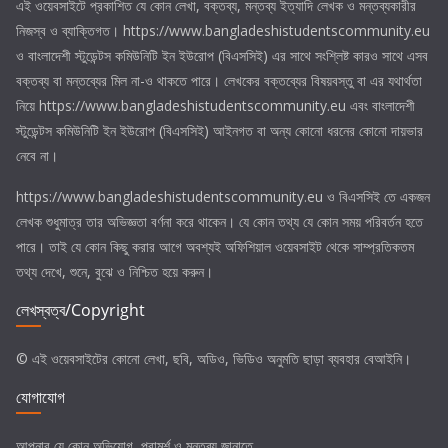
এই ওয়েবসাইটে প্রকাশিত যে কোন লেখা, বক্তব্য, মন্তব্য ইত্যাদি লেখক ও মন্তব্যকারীর
নিজস্ব ও ব্যাক্তিগত। https://www.bangladeshistudentscommunity.eu
ও
বাংলাদেশী স্টুডেন্টস কমিউনিটি ইন ইউরোপ (বিএসসিই)
এর সাথে সংশ্লিষ্ট কারও সাথে এসব
বক্তব্য বা মন্তব্যের মিল না-ও থাকতে পারে। লেখকের বক্তব্যের বিষয়বস্তু বা এর যথার্থতা
নিয়ে https://www.bangladeshistudentscommunity.eu এবং
বাংলাদেশী
স্টুডেন্টস কমিউনিটি ইন ইউরোপ (বিএসসিই)
আইনগত বা অন্য কোনো ধরনের কোনো দায়ভার
নেবে না।
https://www.bangladeshistudentscommunity.eu ও
বিএসসিই
তে একজন
লেখক শুধুমাত্র তার অভিজ্ঞতা বর্ণনা করে থাকেন। যে কোন তথ্য যে কোন সময় পরিবর্তন হতে
পারে। তাই যে কোন কিছু করার আগে অবশ্যই অফিশিয়াল ওয়েবসাইট থেকে সাম্প্রতিকতম
তথ্য দেখে, শুনে, বুঝে ও নিশ্চিত হয়ে করুন।
লেখস্বত্ব/Copyright
© এই ওয়েবসাইটের কোনো লেখা, ছবি, অডিও, ভিডিও অনুমতি ছাড়া ব্যবহার বেআইনি।
যোগাযোগ
আপনার যে কোন অভিযোগ, পরামর্শ ও মন্তব্য জানাতে