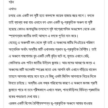
গঠন
এখনও
চলছে এবং একটি বগ সৃষ্টি হতে কমপক্ষে কয়েক হাজার বছর লাগে। বগকে
তাই ব্যাখ্যা করা যায় এভাবে বগ এমন একটি ভূ-প্রাকৃতিক অঞ্চল যা সৃষ্টি
হয়েছে কোনও জলাভূমির তলদেশে সৃষ্ট সাপ্রোপেলিক অধঃক্ষেপ থেকে এবং
স্প্যাগন্যাম জাতীয় মসই আসলে এ বগকে পূর্ণতা দান করে।
যেহেতু এ অঞ্চলটি মস থেকে সৃষ্ট তাই এ অঞ্চলের মাটির পিএইচের পরিমাণ
অত্যধিক অর্থাৎ অম্লীয় মাটি এখানকার প্রধান ভূ-প্রাকৃতিক বৈশিষ্ট্য। তাই
এ অঞ্চলে গাছপালার খুব একটি বেশী বৃদ্ধি ঘটে না, মূলতঃ এখানে বেরি,
কোনিফার এবং পাইন জাতীয় উদ্ভিদ জন্মায়। আর মসের আবরণের জন্য এ
অঞ্চলের মাটি অনেকটা স্পঞ্জের মতো এবং আপনি যদি এখানে দাঁড়িয়ে থাকেন
তাহলে আপনার কাছে মনে হবে যে কিছু একটা জিনিস আপনাকে নিচের দিকে
টানতে চাইছে। অম্লীয় এবং শুষ্ক পরিবেশের কারণে এ অঞ্চলে জলজ প্রাণী
জন্মাতে পারে না তবে গ্রীষ্মকালে এখানে সারস, পানকৌড়িসহ বিভিন্ন প্রজাতির
বকের পদচারণা দেখা যায়।
এরকম একটি বিশেষ বৈশিষ্ট্যসম্পন্ন ভূ-প্রাকৃতিক অঞ্চলে আমার যাওয়ার