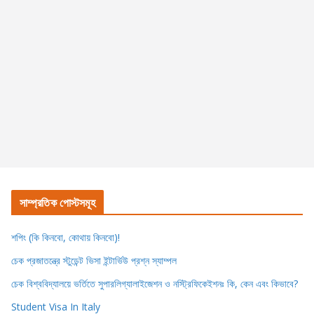
সাম্প্রতিক পোস্টসমূহ
শপিং (কি কিনবো, কোথায় কিনবো)!
চেক প্রজাতন্ত্রে স্টুডেন্ট ভিসা ইন্টার্ভিউ প্রশ্ন স্যাম্পল
চেক বিশ্ববিদ্যালয়ে ভর্তিতে সুপারলিগ্যালাইজেশন ও নস্ট্রিফিকেইশনঃ কি, কেন এবং কিভাবে?
Student Visa In Italy