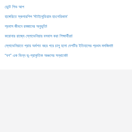
ডোন্ট গিভ আপ
হাঙ্গেরিতে স্কলারশিপ ‘স্টাইপেন্ডিয়াম হাংগেরিকাম’
প্রবাস জীবনে রমজানের অনুভূতি!
করোনার রাজ্যে স্লোভেনিয়ায় বসবাস করা শিক্ষার্থীরা!
স্লোভেনিয়াতে প্রায় অর্ধশত বছর পরে চালু হলো দেশটির ইতিহাসের প্রথম মসজিদ!!!
“বগ” এক ভিন্ন ভূ-প্রাকৃতিক অঞ্চলের সন্ধানে!!!