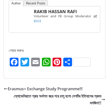
Author
Recent Posts
RAKIB HASSAN RAFI
at
Volunteer and FB Group Moderator
BSCE
শেয়ার করুনঃ
F
T
E
W
P
S
a
w
m
h
i
h
c
i
a
a
n
a
e
t
i
t
t
r
Erasmus+ Exchange Study Programme!!!
স্লোভেনিয়াতে প্রায় অর্ধশত বছর পরে চালু হলো দেশটির ইতিহাসের প্রথম
b
t
l
s
e
e
মসজিদ!!!
o
e
A
r