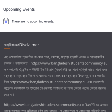
Upcoming Events
There are no upcoming events.
N
o
t
i
c
e
অস্বীকারক/Disclaimer
এই ওয়েবসাইটে প্রকাশিত যে কোন লেখা, বক্তব্য, মন্তব্য ইত্যাদি লেখক ও মন্তব্যকারীর
নিজস্ব ও ব্যাক্তিগত। https://www.bangladeshistudentscommunity.eu
ও
বাংলাদেশী স্টুডেন্টস কমিউনিটি ইন ইউরোপ (বিএসসিই)
এর সাথে সংশ্লিষ্ট কারও সাথে এসব
বক্তব্য বা মন্তব্যের মিল না-ও থাকতে পারে। লেখকের বক্তব্যের বিষয়বস্তু বা এর যথার্থতা
নিয়ে https://www.bangladeshistudentscommunity.eu এবং
বাংলাদেশী
স্টুডেন্টস কমিউনিটি ইন ইউরোপ (বিএসসিই)
আইনগত বা অন্য কোনো ধরনের কোনো দায়ভার
নেবে না।
https://www.bangladeshistudentscommunity.eu ও
বিএসসিই
তে একজন
লেখক শুধুমাত্র তার অভিজ্ঞতা বর্ণনা করে থাকেন। যে কোন তথ্য যে কোন সময় পরিবর্তন হতে