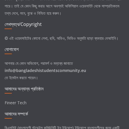
পারে। তাই যে কোন কিছু করার আগে অবশ্যই অফিশিয়াল ওয়েবসাইট থেকে সাম্প্রতিকতম
তথ্য দেখে, শুনে, বুঝে ও নিশ্চিত হয়ে করুন।
লেখস্বত্ব/Copyright
© এই ওয়েবসাইটের কোনো লেখা, ছবি, অডিও, ভিডিও অনুমতি ছাড়া ব্যবহার বেআইনি।
যোগাযোগ
আপনার যে কোন অভিযোগ, পরামর্শ ও মন্তব্য জানাতে
info@bangladeshistudentscommunity.eu
তে ইমেইল করতে পারেন।
আমাদের অন্যান্য প্রতিষ্ঠান
Fineer Tech
আমাদের সম্পর্কে
বিএসসিই (বাংলাদেশী স্টুডেন্টস কমিউনিটি ইন ইউরোপ) ইউরোপে বাংলাদেশীদের জন্য একটি