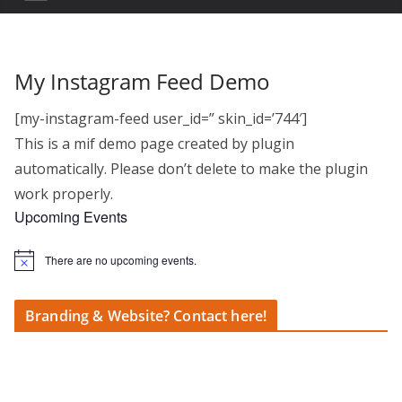
My Instagram Feed Demo
[my-instagram-feed user_id=” skin_id=’744′]
This is a mif demo page created by plugin
automatically. Please don’t delete to make the plugin
work properly.
Upcoming Events
There are no upcoming events.
N
o
t
i
Branding & Website? Contact here!
c
e