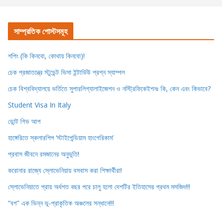
সাম্প্রতিক পোস্টসমূহ
শপিং (কি কিনবো, কোথায় কিনবো)!
চেক প্রজাতন্ত্রে স্টুডেন্ট ভিসা ইন্টার্ভিউ প্রশ্ন স্যাম্পল
চেক বিশ্ববিদ্যালয়ে ভর্তিতে সুপারলিগ্যালাইজেশন ও নস্ট্রিফিকেইশনঃ কি, কেন এবং কিভাবে?
Student Visa In Italy
ডোন্ট গিভ আপ
হাঙ্গেরিতে স্কলারশিপ ‘স্টাইপেন্ডিয়াম হাংগেরিকাম’
প্রবাস জীবনে রমজানের অনুভূতি!
করোনার রাজ্যে স্লোভেনিয়ায় বসবাস করা শিক্ষার্থীরা!
স্লোভেনিয়াতে প্রায় অর্ধশত বছর পরে চালু হলো দেশটির ইতিহাসের প্রথম মসজিদ!!!
“বগ” এক ভিন্ন ভূ-প্রাকৃতিক অঞ্চলের সন্ধানে!!!