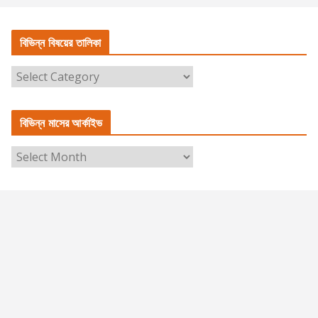
বিভিন্ন বিষয়ের তালিকা
বি
ভি
ন্ন
বিভিন্ন মাসের আর্কাইভ
বি
ষ
বি
য়ে
ভি
র
ন্ন
তা
মা
লি
সে
কা
র
আ
র্কা
ই
ভ