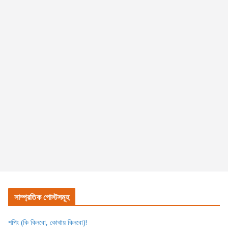
সাম্প্রতিক পোস্টসমূহ
শপিং (কি কিনবো, কোথায় কিনবো)!