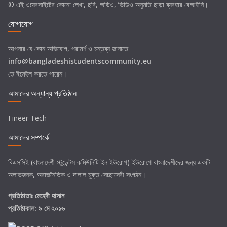
© এই ওয়েবসাইটের কোনো লেখা, ছবি, অডিও, ভিডিও অনুমতি ছাড়া ব্যবহার বেআইনি।
যোগাযোগ
আপনার যে কোন অভিযোগ, পরামর্শ ও মন্তব্য জানাতে
info@bangladeshistudentscommunity.eu
তে ইমেইল করতে পারেন।
আমাদের অন্যান্য প্রতিষ্ঠান
Fineer Tech
আমাদের সম্পর্কে
বিএসসিই (বাংলাদেশী স্টুডেন্টস কমিউনিটি ইন ইউরোপ) ইউরোপে বাংলাদেশীদের জন্য একটি
অলাভজনক, অরাজনৈতিক ও দালাল মুক্ত সেচ্ছাসেবী সংগঠন।
প্রতিষ্ঠাতাঃ
মেহেদী হাসান
প্রতিষ্ঠাকাল: ৯ মে ২০১৬