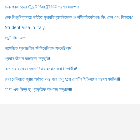
চেক প্রজাতন্ত্রে স্টুডেন্ট ভিসা ইন্টার্ভিউ প্রশ্ন স্যাম্পল
চেক বিশ্ববিদ্যালয়ে ভর্তিতে সুপারলিগ্যালাইজেশন ও নস্ট্রিফিকেইশনঃ কি, কেন এবং কিভাবে?
Student Visa In Italy
ডোন্ট গিভ আপ
হাঙ্গেরিতে স্কলারশিপ ‘স্টাইপেন্ডিয়াম হাংগেরিকাম’
প্রবাস জীবনে রমজানের অনুভূতি!
করোনার রাজ্যে স্লোভেনিয়ায় বসবাস করা শিক্ষার্থীরা!
স্লোভেনিয়াতে প্রায় অর্ধশত বছর পরে চালু হলো দেশটির ইতিহাসের প্রথম মসজিদ!!!
“বগ” এক ভিন্ন ভূ-প্রাকৃতিক অঞ্চলের সন্ধানে!!!