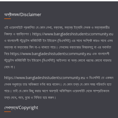
i
c
e
অস্বীকারক/Disclaimer
এই ওয়েবসাইটে প্রকাশিত যে কোন লেখা, বক্তব্য, মন্তব্য ইত্যাদি লেখক ও মন্তব্যকারীর
নিজস্ব ও ব্যাক্তিগত। https://www.bangladeshistudentscommunity.eu
ও
বাংলাদেশী স্টুডেন্টস কমিউনিটি ইন ইউরোপ (বিএসসিই)
এর সাথে সংশ্লিষ্ট কারও সাথে এসব
বক্তব্য বা মন্তব্যের মিল না-ও থাকতে পারে। লেখকের বক্তব্যের বিষয়বস্তু বা এর যথার্থতা
নিয়ে https://www.bangladeshistudentscommunity.eu এবং
বাংলাদেশী
স্টুডেন্টস কমিউনিটি ইন ইউরোপ (বিএসসিই)
আইনগত বা অন্য কোনো ধরনের কোনো দায়ভার
নেবে না।
https://www.bangladeshistudentscommunity.eu ও
বিএসসিই
তে একজন
লেখক শুধুমাত্র তার অভিজ্ঞতা বর্ণনা করে থাকেন। যে কোন তথ্য যে কোন সময় পরিবর্তন হতে
পারে। তাই যে কোন কিছু করার আগে অবশ্যই অফিশিয়াল ওয়েবসাইট থেকে সাম্প্রতিকতম
তথ্য দেখে, শুনে, বুঝে ও নিশ্চিত হয়ে করুন।
লেখস্বত্ব/Copyright