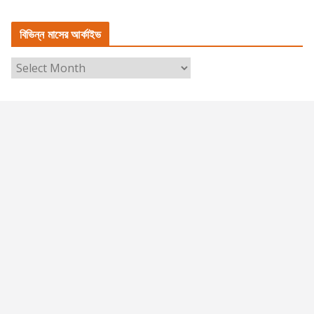
ভি
ন্ন
বিভিন্ন মাসের আর্কাইভ
বি
ষ
বি
য়ে
ভি
র
ন্ন
তা
মা
লি
সে
কা
র
আ
র্কা
ই
ভ