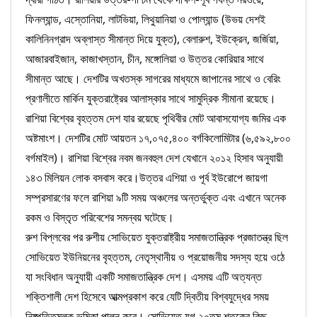
ফিনল্যান্ড, এস্তোনিয়া, লাটভিয়া, লিথুয়ানিয়া ও পোল্যান্ড (উভয় দেশই
কালিনিনগ্রাদ অব্লাস্ত সীমান্ত দিয়ে যুক্ত), বেলারুশ, ইউক্রেন, জর্জিয়া,
আজারবাইজান, কাজাখস্তান, চীন, মঙ্গোলিয়া ও উত্তর কোরিয়ার সাথে
সীমান্ত আছে। দেশটির অখতস্ক সাগরের মাধ্যমে জাপানের সাথে ও বেরিং
প্রণালীতে মার্কিন যুক্তরাষ্ট্রের আলাস্কার সাথে সামুদ্রিক সীমানা রয়েছে।
রাশিয়া বিশ্বের বৃহত্তম দেশ যার রয়েছে পৃথিবীর মোট আবাসযোগ্য জমির এক
অষ্টমাংশ। দেশটির মোট আয়তন ১৭,০৭৫,৪০০ বর্গকিলোমিটার (৬,৫৯২,৮০০
বর্গমাইল)। রাশিয়া বিশ্বের নবম জনবহুল দেশ যেখানে ২০১২ হিসাব অনুযায়ী
১৪৩ মিলিয়ন লোক বসবাস করে।উত্তর এশিয়া ও পূর্ব ইউরোপে জায়গা
সম্প্রসারণের ফলে রাশিয়া ৯টি সময় অঞ্চলের অন্তর্ভুক্ত এবং এখানে অনেক
রকম ও বিস্তৃত পরিবেশের সমন্বয় ঘটেছে।
রুশ বিপ্লবের পর রুশীয় সোভিয়েত যুক্তরাষ্ট্রীয় সমাজতান্ত্রিক প্রজাতন্ত্র ছিল
সোভিয়েত ইউনিয়নের বৃহত্তম, নেতৃস্থানীয় ও প্রয়োজনীয় সদস্য হয়ে ওঠে
যা সংবিধান অনুযায়ী একটি সমাজতান্ত্রিক দেশ। এসময় এটি অত্যন্ত
শক্তিশালী দেশ হিসেবে আত্মপ্রকাশ করে যেটি দ্বিতীয় বিশ্বযুদ্ধের সময়
নিষ্পত্তিমূলক ভূমিকা পালন করে। সোভিয়েত যুগ ২০তম শতকের কিছু