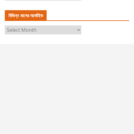
ভি
ন্ন
বিভিন্ন মাসের আর্কাইভ
বি
ষ
বি
য়ে
ভি
র
ন্ন
তা
মা
লি
সে
কা
র
আ
র্কা
ই
ভ