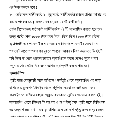
এর উপর করতে হবে )
৮। মেডিকেল সার্টিফিকেট ৯।ট্রান্সলেট সার্টিফিকেট(চাইলে রাশিয়া আসার পর
করতে পারেন) ১০। সকল পেপারস্ এর ১ সেট ফটোকপি।
নোটঃ
লিগেলাইজ ফটোকপি সার্টিফিকেটস (৪টি) সত্তায়িত করতে হবে তার
জন্য প্রতি পেজ ৩০০০ টাকা করে নিবে।ভিসা ফিস ৪০০০ টাকা।ভিসা
অ্যাপ্লাই করে পাসপোর্ট জমা দেওয়ার ৭ দিন পর পাসপোর্ট ফেরত দিবে।
পাসপোর্ট হাতে পাওয়ার পর বুঝতে পারবেন আপনার ভিসা হইয়েছে কি হইনি
যদি ভিসা না পেয়ে থাকেন তাহলে অ্যাাপিয়েল করার কোনও সুযোগ নাই ।
নতুন অফার লেটার নিয়ে এসে আবার অ্যাপ্লাই করতে পারবেন।
স্কলারশিপঃ
প্রতি বছর ফেব্রুয়ারী মাসে রাশিয়ান গভর্নমেন্ট থেকে স্কলারশিপ এর জন্য
রাশিয়ান এডুকেশন মিনিষ্ট্রি থেকে সার্কুলার দেওয়া হয় এইসময় ঢাকার
ধানমণ্ডিতে রাশিয়ান সায়েন্স অ্যান্ড কালচারাল সেন্টারে আবেদন করতে হই।
স্কলারশিপ পেলে টিউশন ফি লাগেনা ও অল্প কিছু টাকা প্রতি মাসে লিভিংকষ্ট
এর জন্য পাওয়া যাই। এছাড়া রাশিয়াতে বাংলাদেশি স্টুডেন্টদের জন্য তেমন
কোন ভালো স্কলারশিপ নেই।রাশিয়াতে খুব অল্প কিছু ইউনিভার্সিটি নিজস্ব