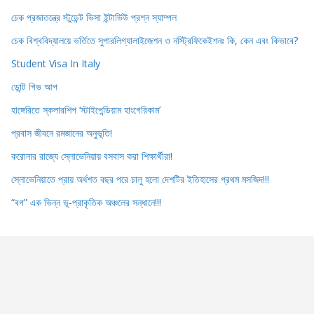
চেক প্রজাতন্ত্রে স্টুডেন্ট ভিসা ইন্টার্ভিউ প্রশ্ন স্যাম্পল
চেক বিশ্ববিদ্যালয়ে ভর্তিতে সুপারলিগ্যালাইজেশন ও নস্ট্রিফিকেইশনঃ কি, কেন এবং কিভাবে?
Student Visa In Italy
ডোন্ট গিভ আপ
হাঙ্গেরিতে স্কলারশিপ ‘স্টাইপেন্ডিয়াম হাংগেরিকাম’
প্রবাস জীবনে রমজানের অনুভূতি!
করোনার রাজ্যে স্লোভেনিয়ায় বসবাস করা শিক্ষার্থীরা!
স্লোভেনিয়াতে প্রায় অর্ধশত বছর পরে চালু হলো দেশটির ইতিহাসের প্রথম মসজিদ!!!
“বগ” এক ভিন্ন ভূ-প্রাকৃতিক অঞ্চলের সন্ধানে!!!