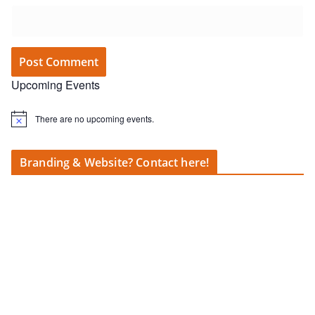
Upcoming Events
There are no upcoming events.
N
o
t
i
Branding & Website? Contact here!
c
e