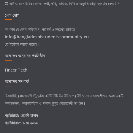
© এই ওয়েবসাইটের কোনো লেখা, ছবি, অডিও, ভিডিও অনুমতি ছাড়া ব্যবহার বেআইনি।
যোগাযোগ
আপনার যে কোন অভিযোগ, পরামর্শ ও মন্তব্য জানাতে
info@bangladeshistudentscommunity.eu
তে ইমেইল করতে পারেন।
আমাদের অন্যান্য প্রতিষ্ঠান
Fineer Tech
আমাদের সম্পর্কে
বিএসসিই (বাংলাদেশী স্টুডেন্টস কমিউনিটি ইন ইউরোপ) ইউরোপে বাংলাদেশীদের জন্য একটি
অলাভজনক, অরাজনৈতিক ও দালাল মুক্ত সেচ্ছাসেবী সংগঠন।
প্রতিষ্ঠাতাঃ
মেহেদী হাসান
প্রতিষ্ঠাকাল: ৯ মে ২০১৬