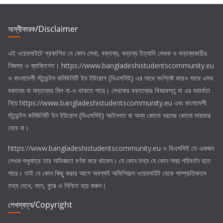
t
i
c
e
অস্বীকারক/Disclaimer
এই ওয়েবসাইটে প্রকাশিত যে কোন লেখা, বক্তব্য, মন্তব্য ইত্যাদি লেখক ও মন্তব্যকারীর
নিজস্ব ও ব্যাক্তিগত। https://www.bangladeshistudentscommunity.eu
ও
বাংলাদেশী স্টুডেন্টস কমিউনিটি ইন ইউরোপ (বিএসসিই)
এর সাথে সংশ্লিষ্ট কারও সাথে এসব
বক্তব্য বা মন্তব্যের মিল না-ও থাকতে পারে। লেখকের বক্তব্যের বিষয়বস্তু বা এর যথার্থতা
নিয়ে https://www.bangladeshistudentscommunity.eu এবং
বাংলাদেশী
স্টুডেন্টস কমিউনিটি ইন ইউরোপ (বিএসসিই)
আইনগত বা অন্য কোনো ধরনের কোনো দায়ভার
নেবে না।
https://www.bangladeshistudentscommunity.eu ও
বিএসসিই
তে একজন
লেখক শুধুমাত্র তার অভিজ্ঞতা বর্ণনা করে থাকেন। যে কোন তথ্য যে কোন সময় পরিবর্তন হতে
পারে। তাই যে কোন কিছু করার আগে অবশ্যই অফিশিয়াল ওয়েবসাইট থেকে সাম্প্রতিকতম
তথ্য দেখে, শুনে, বুঝে ও নিশ্চিত হয়ে করুন।
লেখস্বত্ব/Copyright