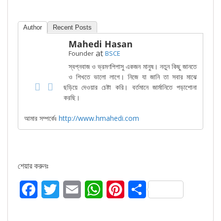
Author
Recent Posts
Mahedi Hasan
at
Founder
BSCE
স্বপ্নবাজ ও ভ্রমণপিপাসু একজন মানুষ। নতুন কিছু জানতে
ও শিখতে ভালো লাগে। নিজে যা জানি তা সবার মাঝে
ছড়িয়ে দেওয়ার চেষ্টা করি। বর্তমানে জার্মানিতে পড়াশোনা
করছি।
আমার সম্পর্কেঃ
http://www.hmahedi.com
শেয়ার করুনঃ
F
T
E
W
P
S
a
w
m
h
i
h