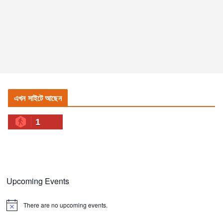
এখন সাইটে আছেন
1
Upcoming Events
There are no upcoming events.
N
o