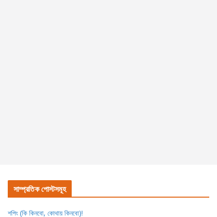
সাম্প্রতিক পোস্টসমূহ
শপিং (কি কিনবো, কোথায় কিনবো)!