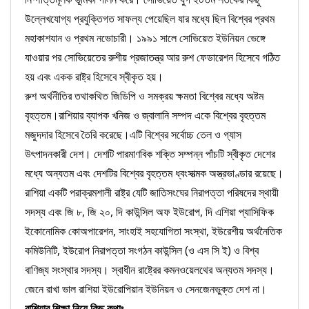
উল্লেখযোগ্য প্রযুক্তিগত সাফল্য পেয়েছিল যার মধ্যে ছিল বিশ্বের প্রথম
মহাকাশযান ও প্রথম নভোচারী। ১৯৯১ সালে সোভিয়েত ইউনিয়ন ভেঙ্গে
যাওয়ার পর সোভিয়েতের রুশীয় প্রজাতন্ত্র আর রুশ ফেডারেশন হিসেবে গঠিত
হয় এবং একক রাষ্ট্র হিসেবে স্বীকৃত হয়।
রুশ অর্থনীতির তথাকথিত জিডিপি ও সমক্রয় ক্ষমতা বিশ্বের মধ্যে অষ্টম
বৃহত্তম।রাশিয়ার ব্যাপক খনিজ ও জ্বালানি সম্পদ একে বিশ্বের বৃহত্তম
মজুদদার হিসেবে তৈরি করেছে।এটি বিশ্বের সর্বোচ্চ তেল ও গ্যাস
উৎপাদনকারী দেশ। দেশটি পারমাণবিক শক্তি সম্পন্ন পাঁচটি স্বীকৃত দেশের
মধ্যে অন্যতম এবং দেশটির বিশ্বের বৃহত্তম ধ্বংসাত্মক অস্ত্রভাণ্ডার রয়েছে।
রাশিয়া একটি পরাক্রমশালী রাষ্ট্র যেটি জাতিসংঘের নিরাপত্তা পরিষদের স্থায়ী
সদস্য এবং জি ৮, জি ২০, দি কাউন্সিল অফ ইউরোপ, দি এশিয়া প্যাসিফিক
ইকোনোমিক কোঅপারেশন, সাংহাই সহযোগিতা সংস্থা, ইউরেশীয় অর্থনৈতিক
কমিউনিটি, ইউরোপ নিরাপত্তা সংগঠন কাউন্সিল (ও এস সি ই) ও বিশ্ব
বাণিজ্য সংস্থার সদস্য। স্বাধীন রাষ্ট্রের কমনওয়েলথের অন্যতম সদস্য।
জেনে রাখা ভাল রাশিয়া ইউরোপিয়ান ইউনিয়ন ও সেনজেনভুক্ত দেশ না।
রাশিয়ার শিক্ষা নিয়ে কিছু কথাঃ