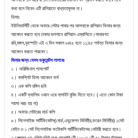
কথা বলে নিবেন এটি রাশিয়াতে বাধ্যতামূলক না।
ভিসাঃ
ইউনিভার্সিটি থেকে অফার লেটার পাবার পর আপনাকে রাশিয়ান ভিসার জন্য
আবেদন করতে হবে ঢাকার গুলশানে রাশিয়ান এম্বাসিতে।সাধারণত
রবি,মঙ্গল,বৃহস্পতি এই ৩ দিন সকাল ৮ঃ৪৫ হতে ১১;৪৫ পর্যন্ত ভিসার জন্য
আবেদন করতে পারবেন।
ভিসার জন্য যেসব ডকুমেন্টস লাগবেঃ
১ । অরিজিনাল পাসপোর্ট
২। কমপ্লিট ভিসা আবেদন ফর্ম
৩। এক কপি রঙ্গিন ছবি
৪। একটি ভ্যালিড ওয়ান ওয়ে ফ্লাইট বুকিং দিতে হবে। ( এতে কোন টাকা
পয়সা খরচ হয় না)
৫। অফার লেটারের হার্ড কপি
৬। লিগেলাইজ সার্টিফিকেটস(বোর্ড,এডুকেশন মিনিষ্ট্রি,ফরেন মিনিষ্ট্রি) ১সেট
মেইন ও ১ সেট লিগেলাইজ ফটোকপি সার্টিফিকেটসের নোটারী করতে হবে।
৭।স্পন্সর এর এফিটএভিট অফ সাপোট(১টি ১০০ ও ১টি ৫০ টাকার স্ট্যাম্প